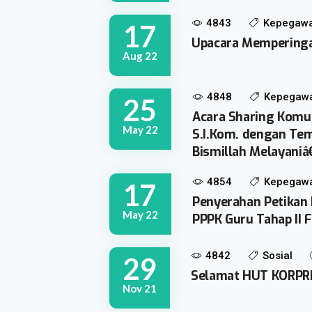
4843
Kepegawa
17
Upacara Memperingat
Aug 22
4848
Kepegaw
25
Acara Sharing Komun
May 22
S.I.Kom. dengan Te
Bismillah Melayaniâ€
4854
Kepegaw
17
Penyerahan Petikan
May 22
PPPK Guru Tahap II
4842
Sosial
29
Selamat HUT KORPRI
Nov 21