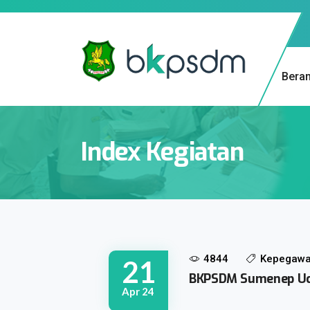
Bera
Index Kegiatan
4844
Kepegawa
21
BKPSDM Sumenep Ucap
Apr 24