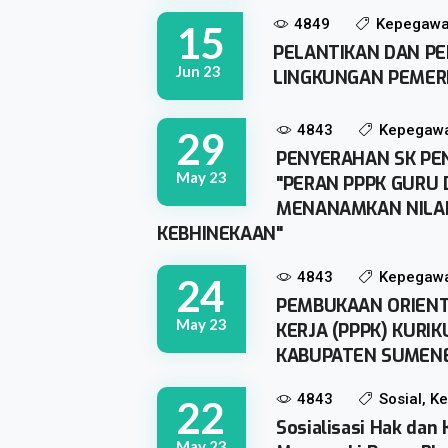
4849
Kepegawa
15
PELANTIKAN DAN PE
Jun 23
LINGKUNGAN PEMER
4843
Kepegaw
29
PENYERAHAN SK PE
May 23
"PERAN PPPK GURU
MENANAMKAN NILAI
KEBHINEKAAN"
4843
Kepegaw
24
PEMBUKAAN ORIENT
May 23
KERJA (PPPK) KURI
KABUPATEN SUMEN
4843
Sosial, 
22
Sosialisasi Hak dan
May 23