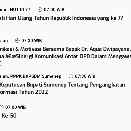
ian, HUT RI 77
07:00 WIB
i Hari Ulang Tahun Republik Indonesia yang ke 77
aian
07:30 WIB
ikasi & Motivasi Bersama Bapak Dr. Aqua Dwipayana,
ma â€œSinergi Komunikasi Antar OPD Dalam Mengawa

aian, PPPK BKPSDM Sumenep
07:30 WIB
 Keputusan Bupati Sumenep Tentang Pengangkatan
 Formasi Tahun 2022
07:00 WIB
 Ke-50