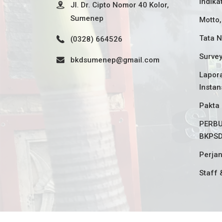
Indika
Jl. Dr. Cipto Nomor 40 Kolor,
Sumenep
Motto,
Tata N
(0328) 664526
Surve
bkdsumenep@gmail.com
Lapora
Instan
Pakta 
PERBU
BKPS
Perjan
Staff 