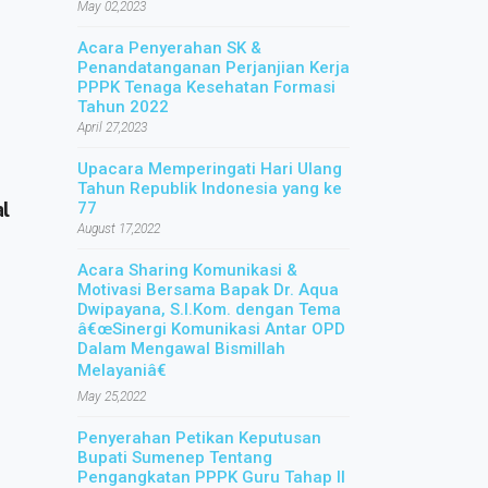
May 02,2023
Acara Penyerahan SK &
Penandatanganan Perjanjian Kerja
PPPK Tenaga Kesehatan Formasi
Tahun 2022
April 27,2023
Upacara Memperingati Hari Ulang
Tahun Republik Indonesia yang ke
l
77
August 17,2022
Acara Sharing Komunikasi &
Motivasi Bersama Bapak Dr. Aqua
Dwipayana, S.I.Kom. dengan Tema
â€œSinergi Komunikasi Antar OPD
Dalam Mengawal Bismillah
Melayaniâ€
May 25,2022
Penyerahan Petikan Keputusan
Bupati Sumenep Tentang
Pengangkatan PPPK Guru Tahap II