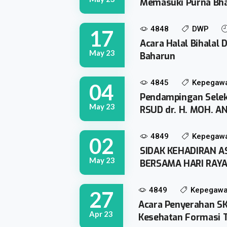
Memasuki Purna Bha
4848
DWP
17
Acara Halal Bihala
May 23
Baharun
4845
Kepegaw
04
Pendampingan Selek
May 23
RSUD dr. H. MOH. A
4849
Kepegaw
02
SIDAK KEHADIRAN 
May 23
BERSAMA HARI RAYA
4849
Kepegawa
27
Acara Penyerahan SK
Apr 23
Kesehatan Formasi 