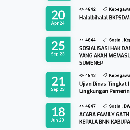
4842
Kepegawa
20
Halalbihalal BKPSDM 
Apr 24
4844
Sosial, K
25
SOSIALISASI HAK D
Sep 23
YANG AKAN MEMASUK
SUMENEP
4843
Kepegawa
21
Ujian Dinas Tingkat I
Sep 23
Lingkungan Pemerin
4847
Sosial, D
18
ACARA FAMILY GAT
Jun 23
KEPALA BNN KABUP