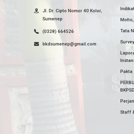
Indika
Jl. Dr. Cipto Nomor 40 Kolor,
Sumenep
Motto,
Tata N
(0328) 664526
Surve
bkdsumenep@gmail.com
Lapora
Instan
Pakta 
PERBU
BKPS
Perjan
Staff 