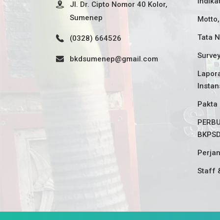
Indika
Jl. Dr. Cipto Nomor 40 Kolor,
Sumenep
Motto,
Tata N
(0328) 664526
Surve
bkdsumenep@gmail.com
Lapora
Instan
Pakta 
PERBU
BKPS
Perjan
Staff 